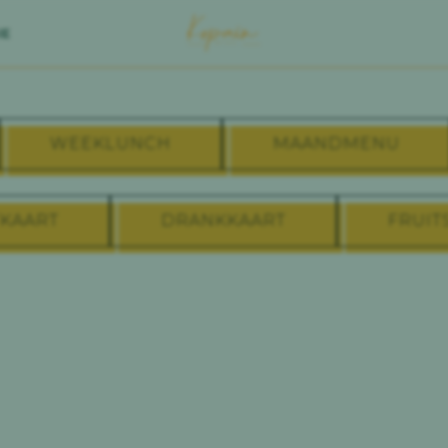
IE
WEEKLUNCH
MAANDMENU
KAART
DRANKKAART
FRUIT