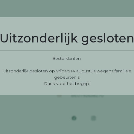
Uitzonderlijk geslote
CONTACT
Berchemweg 224
welkom om
Beste klanten,
9700 Melden
onze
n waarin
Uitzonderlijk gesloten op vrijdag 14 augustus wegens familiale
0476583602
helpdieren
gebeurtenis
resto@kopain.be
Dank voor het begrip.
BE0792638270