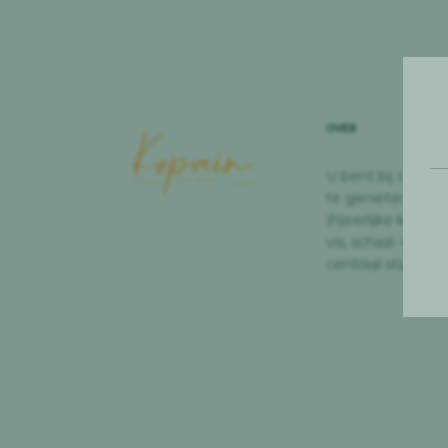
OVER
U bent bij ons 
te genieten van 
(h)eerlijke keuke
vis, schaal -en sc
centraal staan.