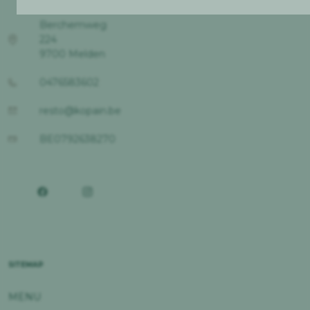
Berchemweg
224
9700 Melden
0476583602
resto@kopain.be
BE0792638270
SITEMAP
MENU