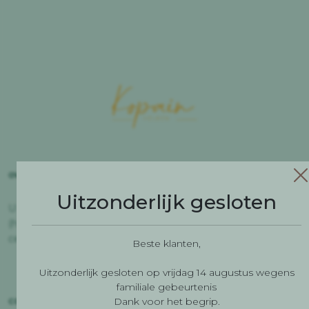
OVER
Uitzonderlijk gesloten
U bent bij ons welkom om te genieten van onze
(h)eerlijke keuken waarin vis, schaal -en schelpdieren
centraal staan.
Beste klanten,
Uitzonderlijk gesloten op vrijdag 14 augustus wegens
familiale gebeurtenis
Dank voor het begrip.
CONTACT